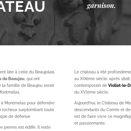
ÂTEAU
garnison.
nt liée à celle du Beaujolais.
Le château a été profondéme
es de Beaujeu
, qui ont
au XIX
ème
siècle, après 1828
 la famille de Beaujeu serait
contemporain de
Viollet-le-
 Montmelas.
du XVI
ème
siècle.
on à Montmelas pour défendre
Aujourd’hui, le Château de Mo
ron rocheux surplombant toute
descendants du Comte et de l
gique de défense.
est de faire vivre ce magnifiq
et passionnante.
 pierres est édifié. Il reste