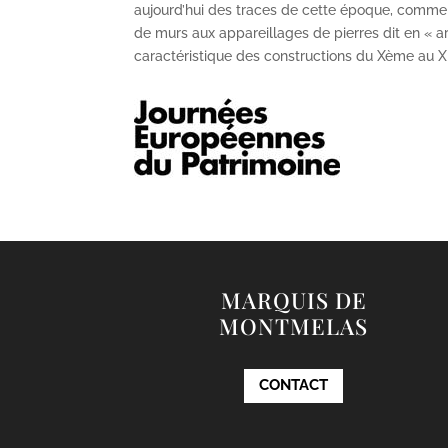
aujourd’hui des traces de cette époque, comme
de murs aux appareillages de pierres dit en « ar
caractéristique des constructions du X
ème
au X
MARQUIS DE
MONTMELAS
CONTACT