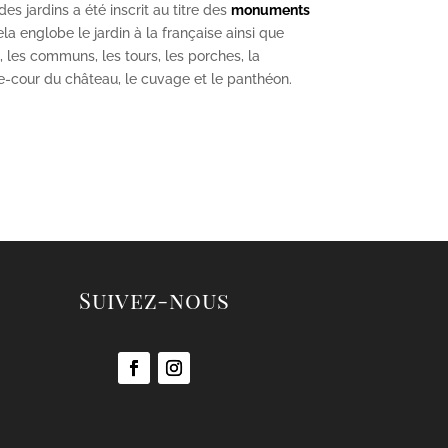
s jardins a été inscrit au titre des
monuments
la englobe le jardin à la française ainsi que
u, les communs, les tours, les porches, la
se-cour du château, le cuvage et le panthéon.
Suivez-nous