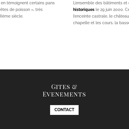
 en témoignent certains pans
L’ensemble des bâtiments et de
êtes de poisson », très
historiques
le 29 juin 2000. Ce
II
ème
siècle.
l’enceinte castrale, le châtea
chapelle et les cours, la bas
Gites &
Evenements
CONTACT