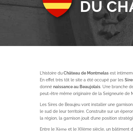
DU CH
L’histoire du
Château de Montmelas
est intimeme
En effet très tôt le site a été occupé par les
S
ir
donné
naissance au Beaujolais
. Une branche de
peut-être même originaire de la Seigneurie de
Les Sires de Beaujeu vont installer une garnis
le sud de leur territoire. Construite sur un épe
la région, la garnison jouit d’une position straté
Entre le X
et le XII
ème
siècle, un bâtiment de
ème