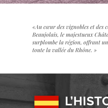
«
Au cœur des vignobles et des c
Beaujolais, le majestueux Châ
surplombe la région, offrant u
toute la vallée du Rhône.
»
L’HIST