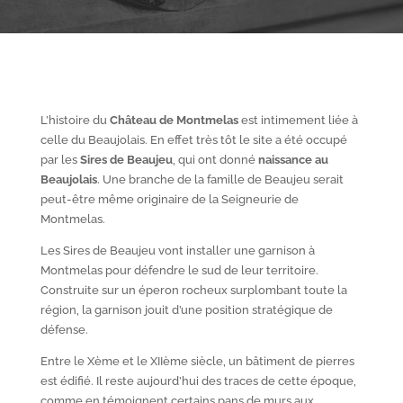
L’histoire du
Château de Montmelas
est intimement liée à
celle du Beaujolais. En effet très tôt le site a été occupé
par les
S
ires de Beaujeu
, qui ont donné
naissance au
Beaujolais
. Une branche de la famille de Beaujeu serait
peut-être même originaire de la Seigneurie de
Montmelas.
Les Sires de Beaujeu vont installer une garnison à
Montmelas pour défendre le sud de leur territoire.
Construite sur un éperon rocheux surplombant toute la
région, la garnison jouit d’une position stratégique de
défense.
Entre le X
ème
et le XII
ème
siècle, un bâtiment de pierres
est édifié. Il reste aujourd’hui des traces de cette époque,
comme en témoignent certains pans de murs aux