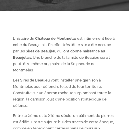
L’histoire du
Château de Montmelas
est intimement liée à
celle du Beaujolais. En effet très tôt le site a été occupé
par les
S
ires de Beaujeu
, qui ont donné
naissance au
Beaujolais
. Une branche de la famille de Beaujeu serait
peut-être même originaire de la Seigneurie de
Montmelas.
Les Sires de Beaujeu vont installer une garnison à
Montmelas pour défendre le sud de leur territoire.
Construite sur un éperon rocheux surplombant toute la
région, la garnison jouit d’une position stratégique de
défense.
Entre le X
ème
et le XII
ème
siècle, un bâtiment de pierres
est édifié. Il reste aujourd’hui des traces de cette époque,
comme en témoignent certains pans de murs aux