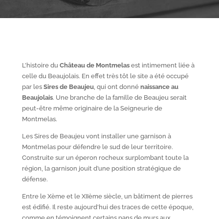
L’histoire du
Château de Montmelas
est intimement liée à
celle du Beaujolais. En effet très tôt le site a été occupé
par les
S
ires de Beaujeu
, qui ont donné
naissance au
Beaujolais
. Une branche de la famille de Beaujeu serait
peut-être même originaire de la Seigneurie de
Montmelas.
Les Sires de Beaujeu vont installer une garnison à
Montmelas pour défendre le sud de leur territoire.
Construite sur un éperon rocheux surplombant toute la
région, la garnison jouit d’une position stratégique de
défense.
Entre le X
ème
et le XII
ème
siècle, un bâtiment de pierres
est édifié. Il reste aujourd’hui des traces de cette époque,
comme en témoignent certains pans de murs aux