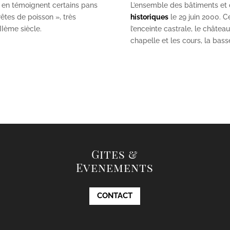
 en témoignent certains pans
L’ensemble des bâtiments et de
êtes de poisson », très
historiques
le 29 juin 2000. Ce
II
ème
siècle.
l’enceinte castrale, le châtea
chapelle et les cours, la bas
Gites &
Evenements
CONTACT