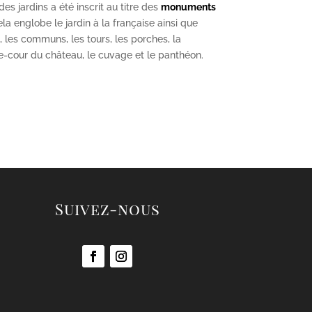
s jardins a été inscrit au titre des
monuments
la englobe le jardin à la française ainsi que
u, les communs, les tours, les porches, la
se-cour du château, le cuvage et le panthéon.
Suivez-nous