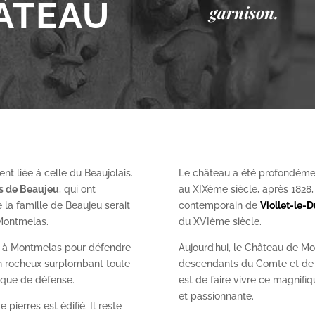
ÂTEAU
garnison.
nt liée à celle du Beaujolais.
Le château a été profondéme
es de Beaujeu
, qui ont
au XIX
ème
siècle, après 1828
 la famille de Beaujeu serait
contemporain de
Viollet-le-
 Montmelas.
du XVI
ème
siècle.
on à Montmelas pour défendre
Aujourd’hui, le Château de Mo
ron rocheux surplombant toute
descendants du Comte et de l
gique de défense.
est de faire vivre ce magnifiq
et passionnante.
 pierres est édifié. Il reste