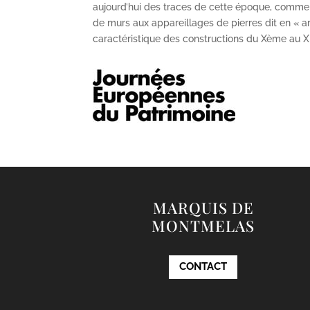
aujourd’hui des traces de cette époque, comme
de murs aux appareillages de pierres dit en « ar
caractéristique des constructions du X
ème
au X
MARQUIS DE
MONTMELAS
CONTACT