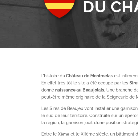
DU CH
L’histoire du
Château de Montmelas
est intimeme
En effet très tôt le site a été occupé par les
S
ir
donné
naissance au Beaujolais
. Une branche de
peut-être même originaire de la Seigneurie de
Les Sires de Beaujeu vont installer une garnis
le sud de leur territoire. Construite sur un épe
la région, la garnison jouit d’une position straté
Entre le X
et le XII
ème
siècle, un bâtiment de
ème