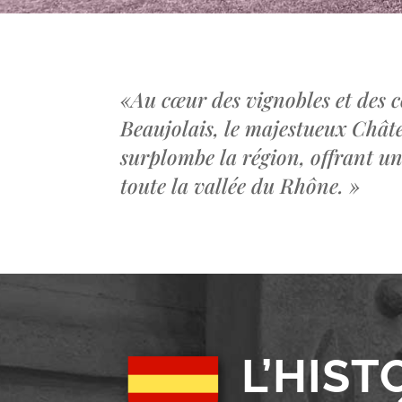
«
Au cœur des vignobles et des c
Beaujolais, le majestueux Châ
surplombe la région, offrant u
toute la vallée du Rhône.
»
L’HIST