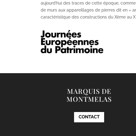
aujourd’hui des traces de cette époque, comme
de murs aux appareillages de pierres dit en « ar
caractéristique des constructions du X
ème
au X
MARQUIS DE
MONTMELAS
CONTACT