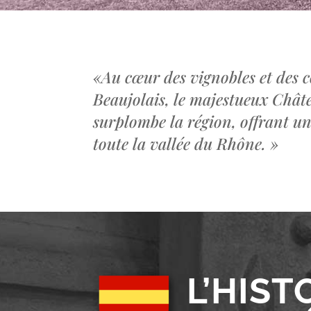
«
Au cœur des vignobles et des c
Beaujolais, le majestueux Châ
surplombe la région, offrant u
toute la vallée du Rhône.
»
L’HIST