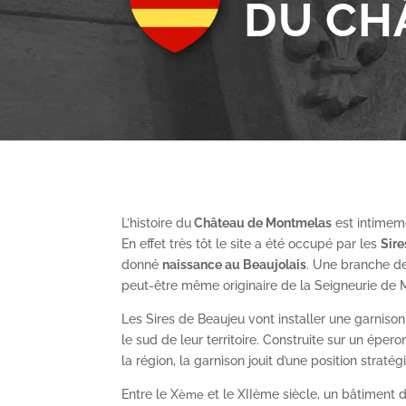
DU CH
L’histoire du
Château de Montmelas
est intimeme
En effet très tôt le site a été occupé par les
S
ir
donné
naissance au Beaujolais
. Une branche de
peut-être même originaire de la Seigneurie de
Les Sires de Beaujeu vont installer une garnis
le sud de leur territoire. Construite sur un épe
la région, la garnison jouit d’une position straté
Entre le X
et le XII
ème
siècle, un bâtiment de
ème