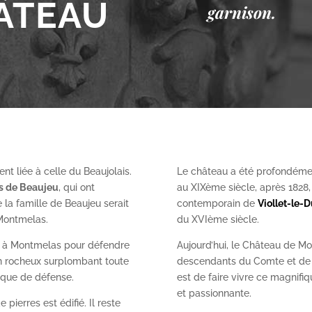
ÂTEAU
garnison.
nt liée à celle du Beaujolais.
Le château a été profondéme
es de Beaujeu
, qui ont
au XIX
ème
siècle, après 1828
 la famille de Beaujeu serait
contemporain de
Viollet-le-
 Montmelas.
du XVI
ème
siècle.
on à Montmelas pour défendre
Aujourd’hui, le Château de Mo
ron rocheux surplombant toute
descendants du Comte et de l
gique de défense.
est de faire vivre ce magnifiq
et passionnante.
 pierres est édifié. Il reste