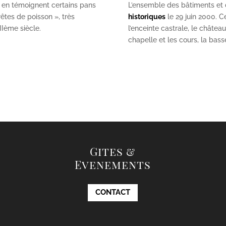
 en témoignent certains pans
L’ensemble des bâtiments et de
êtes de poisson », très
historiques
le 29 juin 2000. Ce
II
ème
siècle.
l’enceinte castrale, le châtea
chapelle et les cours, la bas
Gites &
Evenements
CONTACT