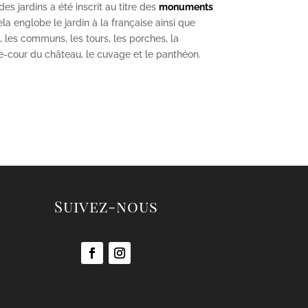
s jardins a été inscrit au titre des
monuments
la englobe le jardin à la française ainsi que
u, les communs, les tours, les porches, la
se-cour du château, le cuvage et le panthéon.
Suivez-nous