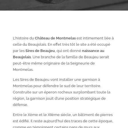
L’histoire du
Château de Montmelas
est intimement liée à
celle du Beaujolais. En effet très tôt le site a été occupé
par les
S
ires de Beaujeu
, qui ont donné
naissance au
Beaujolais
. Une branche de la famille de Beaujeu serait
peut-être même originaire de la Seigneurie de
Montmelas.
Les Sires de Beaujeu vont installer une garnison à
Montmelas pour défendre le sud de leur territoire.
Construite sur un éperon rocheux surplombant toute la
région, la garnison jouit d’une position stratégique de
défense.
Entre le X
ème
et le XII
ème
siècle, un bâtiment de pierres
est édifié. Il reste aujourd’hui des traces de cette époque,
comme en témoignent certains pans de murs aux