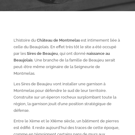
L’histoire du
Château de Montmelas
est intimement liée à
celle du Beaujolais. En effet très tôt le site a été occupé
par les
S
ires de Beaujeu
, qui ont donné
naissance au
Beaujolais
. Une branche de la famille de Beaujeu serait
peut-être même originaire de la Seigneurie de
Montmelas.
Les Sires de Beaujeu vont installer une garnison à
Montmelas pour défendre le sud de leur territoire.
Construite sur un éperon rocheux surplombant toute la
région, la garnison jouit d’une position stratégique de
défense.
Entre le X
ème
et le XII
ème
siècle, un bâtiment de pierres
est édifié. Il reste aujourd’hui des traces de cette époque,
comme en témoignent certains pans de murs aux