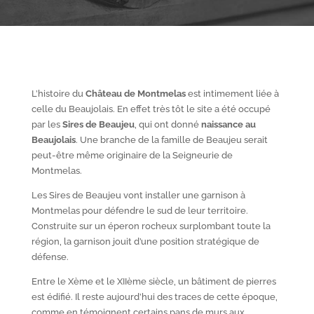
L’histoire du
Château de Montmelas
est intimement liée à
celle du Beaujolais. En effet très tôt le site a été occupé
par les
S
ires de Beaujeu
, qui ont donné
naissance au
Beaujolais
. Une branche de la famille de Beaujeu serait
peut-être même originaire de la Seigneurie de
Montmelas.
Les Sires de Beaujeu vont installer une garnison à
Montmelas pour défendre le sud de leur territoire.
Construite sur un éperon rocheux surplombant toute la
région, la garnison jouit d’une position stratégique de
défense.
Entre le X
ème
et le XII
ème
siècle, un bâtiment de pierres
est édifié. Il reste aujourd’hui des traces de cette époque,
comme en témoignent certains pans de murs aux