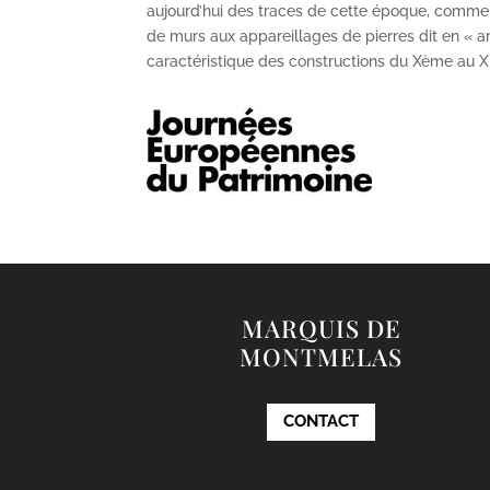
aujourd’hui des traces de cette époque, comme
de murs aux appareillages de pierres dit en « ar
caractéristique des constructions du X
ème
au X
MARQUIS DE
MONTMELAS
CONTACT