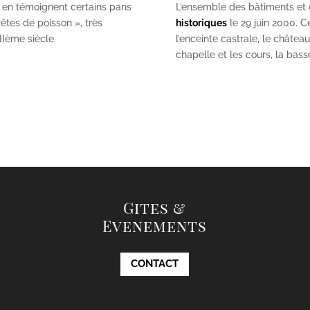
 en témoignent certains pans
L’ensemble des bâtiments et de
êtes de poisson », très
historiques
le 29 juin 2000. Ce
II
ème
siècle.
l’enceinte castrale, le châtea
chapelle et les cours, la bas
Gites &
Evenements
CONTACT