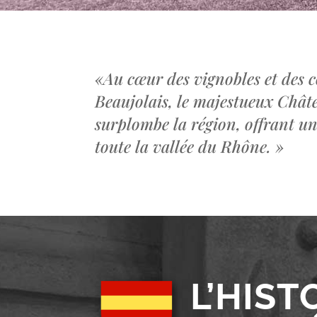
«
Au cœur des vignobles et des c
Beaujolais, le majestueux Châ
surplombe la région, offrant u
toute la vallée du Rhône.
»
L’HIST