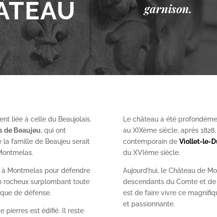
ÂTEAU
garnison.
nt liée à celle du Beaujolais.
Le château a été profondéme
es de Beaujeu
, qui ont
au XIX
ème
siècle, après 1828
 la famille de Beaujeu serait
contemporain de
Viollet-le-
 Montmelas.
du XVI
ème
siècle.
on à Montmelas pour défendre
Aujourd’hui, le Château de Mo
ron rocheux surplombant toute
descendants du Comte et de l
gique de défense.
est de faire vivre ce magnifiq
et passionnante.
 pierres est édifié. Il reste