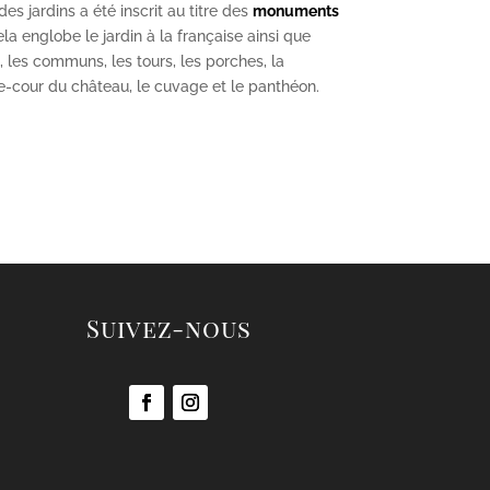
s jardins a été inscrit au titre des
monuments
la englobe le jardin à la française ainsi que
u, les communs, les tours, les porches, la
se-cour du château, le cuvage et le panthéon.
Suivez-nous