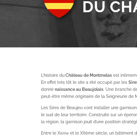
DU CH
L’histoire du
Château de Montmelas
est intimeme
En effet très tôt le site a été occupé par les
S
ir
donné
naissance au Beaujolais
. Une branche de
peut-être même originaire de la Seigneurie de
Les Sires de Beaujeu vont installer une garnis
le sud de leur territoire. Construite sur un épe
la région, la garnison jouit d’une position straté
Entre le X
et le XII
ème
siècle, un bâtiment de
ème