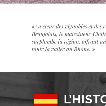
«
Au cœur des vignobles et des c
Beaujolais, le majestueux Châ
surplombe la région, offrant u
toute la vallée du Rhône.
»
L’HIST