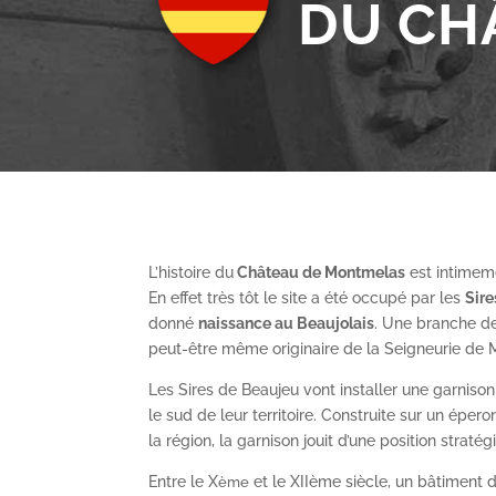
DU CH
L’histoire du
Château de Montmelas
est intimeme
En effet très tôt le site a été occupé par les
S
ir
donné
naissance au Beaujolais
. Une branche de
peut-être même originaire de la Seigneurie de
Les Sires de Beaujeu vont installer une garnis
le sud de leur territoire. Construite sur un épe
la région, la garnison jouit d’une position straté
Entre le X
et le XII
ème
siècle, un bâtiment de
ème