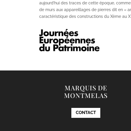
aujourd’hui des traces de cette époque, comme
de murs aux appareillages de pierres dit en « ar
caractéristique des constructions du X
ème
au X
MARQUIS DE
MONTMELAS
CONTACT