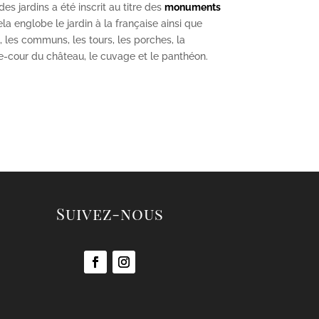
s jardins a été inscrit au titre des
monuments
la englobe le jardin à la française ainsi que
u, les communs, les tours, les porches, la
se-cour du château, le cuvage et le panthéon.
Suivez-nous