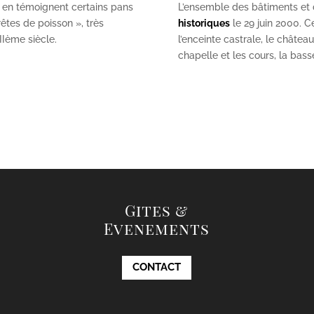
 en témoignent certains pans
L’ensemble des bâtiments et de
êtes de poisson », très
historiques
le 29 juin 2000. Ce
II
ème
siècle.
l’enceinte castrale, le châtea
chapelle et les cours, la bas
Gites &
Evenements
CONTACT