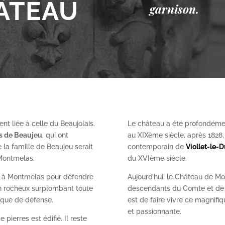
ÂTEAU
garnison.
nt liée à celle du Beaujolais.
Le château a été profondéme
es de Beaujeu
, qui ont
au XIX
ème
siècle, après 1828
 la famille de Beaujeu serait
contemporain de
Viollet-le-
 Montmelas.
du XVI
ème
siècle.
on à Montmelas pour défendre
Aujourd’hui, le Château de Mo
ron rocheux surplombant toute
descendants du Comte et de l
gique de défense.
est de faire vivre ce magnifiq
et passionnante.
 pierres est édifié. Il reste