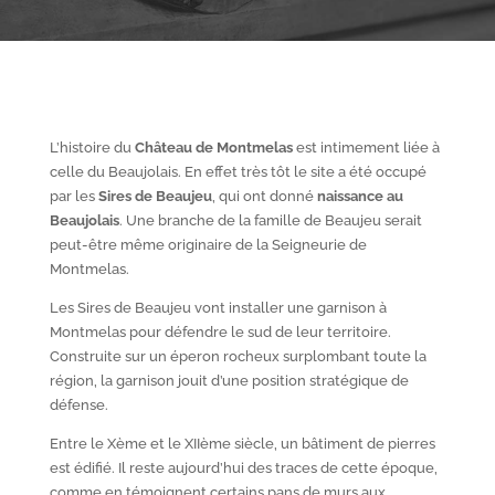
L’histoire du
Château de Montmelas
est intimement liée à
celle du Beaujolais. En effet très tôt le site a été occupé
par les
S
ires de Beaujeu
, qui ont donné
naissance au
Beaujolais
. Une branche de la famille de Beaujeu serait
peut-être même originaire de la Seigneurie de
Montmelas.
Les Sires de Beaujeu vont installer une garnison à
Montmelas pour défendre le sud de leur territoire.
Construite sur un éperon rocheux surplombant toute la
région, la garnison jouit d’une position stratégique de
défense.
Entre le X
ème
et le XII
ème
siècle, un bâtiment de pierres
est édifié. Il reste aujourd’hui des traces de cette époque,
comme en témoignent certains pans de murs aux