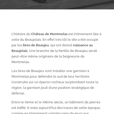
L’histoire du
Château de Montmelas
est intimement liée à
celle du Beaujolais. En effet très tôt le site a été occupé
par les
S
ires de Beaujeu
, qui ont donné
naissance au
Beaujolais
. Une branche de la famille de Beaujeu serait
peut-être même originaire de la Seigneurie de
Montmelas.
Les Sires de Beaujeu vont installer une garnison à
Montmelas pour défendre le sud de leur territoire.
Construite sur un éperon rocheux surplombant toute la
région, la garnison jouit d’une position stratégique de
défense.
Entre le X
ème
et le XII
ème
siècle, un bâtiment de pierres
est édifié. Il reste aujourd’hui des traces de cette époque,
comme en témoignent certains pans de murs aux