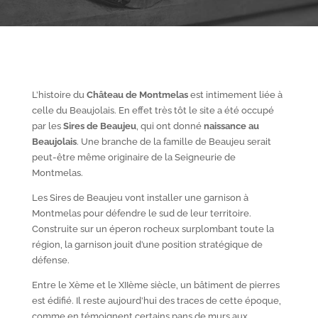
L’histoire du
Château de Montmelas
est intimement liée à
celle du Beaujolais. En effet très tôt le site a été occupé
par les
S
ires de Beaujeu
, qui ont donné
naissance au
Beaujolais
. Une branche de la famille de Beaujeu serait
peut-être même originaire de la Seigneurie de
Montmelas.
Les Sires de Beaujeu vont installer une garnison à
Montmelas pour défendre le sud de leur territoire.
Construite sur un éperon rocheux surplombant toute la
région, la garnison jouit d’une position stratégique de
défense.
Entre le X
ème
et le XII
ème
siècle, un bâtiment de pierres
est édifié. Il reste aujourd’hui des traces de cette époque,
comme en témoignent certains pans de murs aux