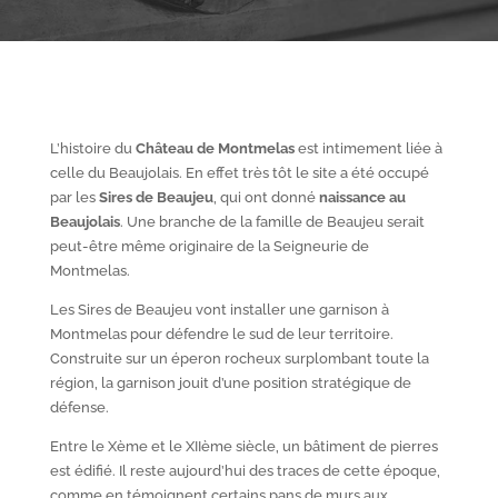
L’histoire du
Château de Montmelas
est intimement liée à
celle du Beaujolais. En effet très tôt le site a été occupé
par les
S
ires de Beaujeu
, qui ont donné
naissance au
Beaujolais
. Une branche de la famille de Beaujeu serait
peut-être même originaire de la Seigneurie de
Montmelas.
Les Sires de Beaujeu vont installer une garnison à
Montmelas pour défendre le sud de leur territoire.
Construite sur un éperon rocheux surplombant toute la
région, la garnison jouit d’une position stratégique de
défense.
Entre le X
ème
et le XII
ème
siècle, un bâtiment de pierres
est édifié. Il reste aujourd’hui des traces de cette époque,
comme en témoignent certains pans de murs aux