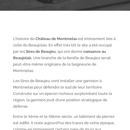
L’histoire du
Château de Montmelas
est intimement liée à
celle du Beaujolais. En effet très tôt le site a été occupé
par les
S
ires de Beaujeu
, qui ont donné
naissance au
Beaujolais
. Une branche de la famille de Beaujeu serait
peut-être même originaire de la Seigneurie de
Montmelas.
Les Sires de Beaujeu vont installer une garnison à
Montmelas pour défendre le sud de leur territoire.
Construite sur un éperon rocheux surplombant toute la
région, la garnison jouit d’une position stratégique de
défense.
Entre le X
ème
et le XII
ème
siècle, un bâtiment de pierres
est édifié. Il reste aujourd’hui des traces de cette époque,
comme en témoignent certains pans de murs aux