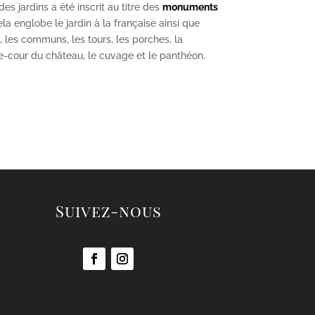
s jardins a été inscrit au titre des
monuments
la englobe le jardin à la française ainsi que
u, les communs, les tours, les porches, la
se-cour du château, le cuvage et le panthéon.
Suivez-nous