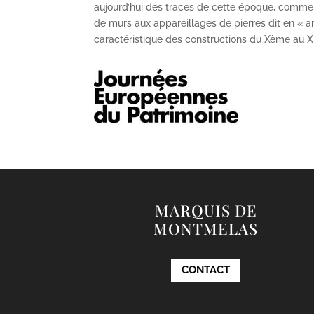
aujourd’hui des traces de cette époque, comme
de murs aux appareillages de pierres dit en « ar
caractéristique des constructions du X
ème
au X
MARQUIS DE
MONTMELAS
CONTACT