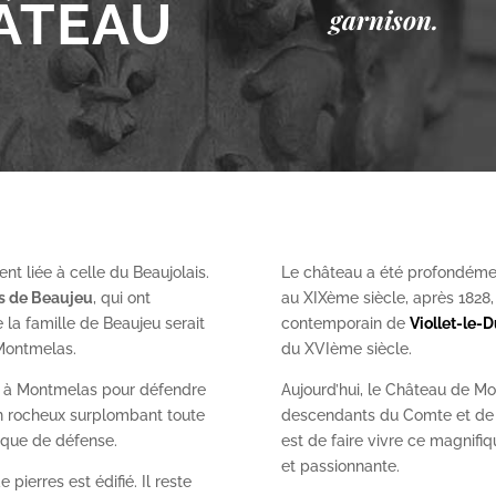
ÂTEAU
garnison.
nt liée à celle du Beaujolais.
Le château a été profondéme
es de Beaujeu
, qui ont
au XIX
ème
siècle, après 1828
 la famille de Beaujeu serait
contemporain de
Viollet-le-
 Montmelas.
du XVI
ème
siècle.
on à Montmelas pour défendre
Aujourd’hui, le Château de Mo
ron rocheux surplombant toute
descendants du Comte et de l
gique de défense.
est de faire vivre ce magnifiq
et passionnante.
 pierres est édifié. Il reste