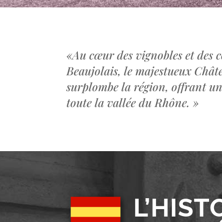
«
Au cœur des vignobles et des c
Beaujolais, le majestueux Châ
surplombe la région, offrant u
toute la vallée du Rhône.
»
L’HIST