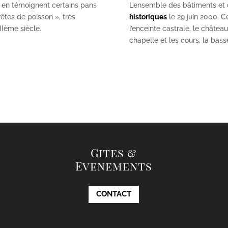
 en témoignent certains pans
L’ensemble des bâtiments et de
êtes de poisson », très
historiques
le 29 juin 2000. Ce
II
ème
siècle.
l’enceinte castrale, le châtea
chapelle et les cours, la bas
Gites &
Evenements
CONTACT