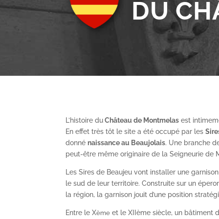
DU CH
L’histoire du
Château de Montmelas
est intimeme
En effet très tôt le site a été occupé par les
S
ir
donné
naissance au Beaujolais
. Une branche de
peut-être même originaire de la Seigneurie de
Les Sires de Beaujeu vont installer une garnis
le sud de leur territoire. Construite sur un épe
la région, la garnison jouit d’une position straté
Entre le X
et le XII
ème
siècle, un bâtiment de
ème