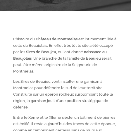
L’histoire du
Château de Montmelas
est intimement liée à
celle du Beaujolais. En effet très tôt le site a été occupé
par les
S
ires de Beaujeu
, qui ont donné
naissance au
Beaujolais
. Une branche de la famille de Beaujeu serait
peut-être même originaire de la Seigneurie de
Montmelas.
Les Sires de Beaujeu vont installer une garnison à
Montmelas pour défendre le sud de leur territoire.
Construite sur un éperon rocheux surplombant toute la
région, la garnison jouit d’une position stratégique de
défense.
Entre le X
ème
et le XII
ème
siècle, un bâtiment de pierres
est édifié. Il reste aujourd’hui des traces de cette époque,
comme en témoignent certains pans de murs aux