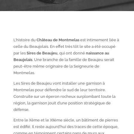
L’histoire du
Château de Montmelas
est intimement liée à
celle du Beaujolais. En effet très tôt le site a été occupé
par les
S
ires de Beaujeu
, qui ont donné
naissance au
Beaujolais
. Une branche de la famille de Beaujeu serait
peut-être même originaire de la Seigneurie de
Montmelas.
Les Sires de Beaujeu vont installer une garnison à
Montmelas pour défendre le sud de leur territoire.
Construite sur un éperon rocheux surplombant toute la
région, la garnison jouit d’une position stratégique de
défense.
Entre le X
ème
et le XII
ème
siècle, un bâtiment de pierres
est édifié. Il reste aujourd’hui des traces de cette époque,
comme en témoignent certains pans de murs aux