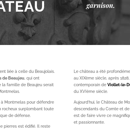
ÂTEAU
garnison.
nt liée à celle du Beaujolais.
Le château a été profondéme
es de Beaujeu
, qui ont
au XIX
ème
siècle, après 1828
 la famille de Beaujeu serait
contemporain de
Viollet-le-
 Montmelas.
du XVI
ème
siècle.
on à Montmelas pour défendre
Aujourd’hui, le Château de Mo
ron rocheux surplombant toute
descendants du Comte et de l
gique de défense.
est de faire vivre ce magnifiq
et passionnante.
 pierres est édifié. Il reste