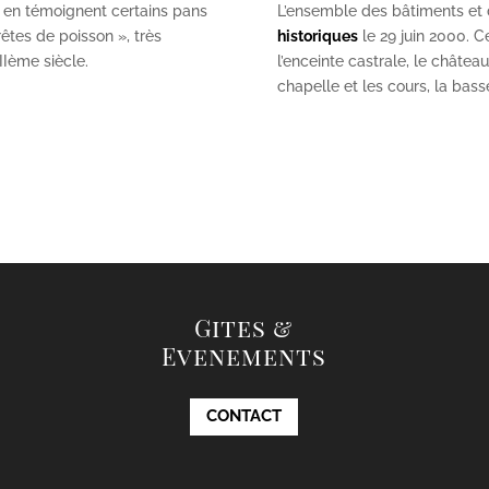
 en témoignent certains pans
L’ensemble des bâtiments et de
êtes de poisson », très
historiques
le 29 juin 2000. Ce
II
ème
siècle.
l’enceinte castrale, le châtea
chapelle et les cours, la bas
Gites &
Evenements
CONTACT