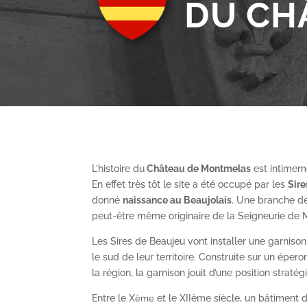
DU CH
L’histoire du
Château de Montmelas
est intimeme
En effet très tôt le site a été occupé par les
S
ir
donné
naissance au Beaujolais
. Une branche de
peut-être même originaire de la Seigneurie de
Les Sires de Beaujeu vont installer une garnis
le sud de leur territoire. Construite sur un épe
la région, la garnison jouit d’une position straté
Entre le X
et le XII
ème
siècle, un bâtiment de
ème