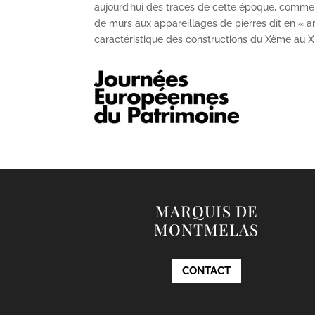
aujourd’hui des traces de cette époque, comme
de murs aux appareillages de pierres dit en « ar
caractéristique des constructions du X
ème
au X
MARQUIS DE
MONTMELAS
CONTACT