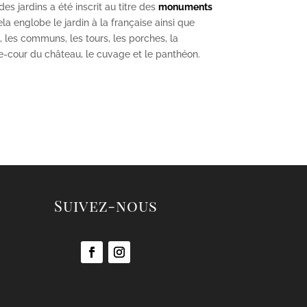
s jardins a été inscrit au titre des
monuments
la englobe le jardin à la française ainsi que
u, les communs, les tours, les porches, la
se-cour du château, le cuvage et le panthéon.
Suivez-nous