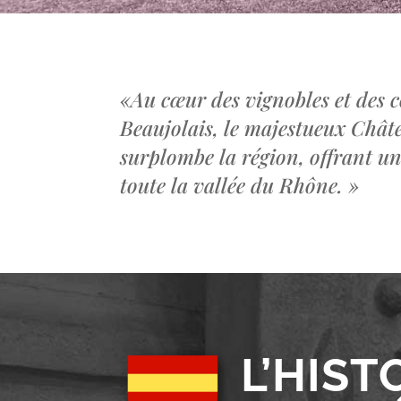
«
Au cœur des vignobles et des c
Beaujolais, le majestueux Châ
surplombe la région, offrant u
toute la vallée du Rhône.
»
L’HIST