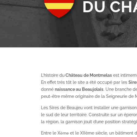
DU CH
L’histoire du
Château de Montmelas
est intimeme
En effet très tôt le site a été occupé par les
S
ir
donné
naissance au Beaujolais
. Une branche de
peut-être même originaire de la Seigneurie de
Les Sires de Beaujeu vont installer une garnis
le sud de leur territoire. Construite sur un épe
la région, la garnison jouit d’une position straté
Entre le X
et le XII
ème
siècle, un bâtiment de
ème