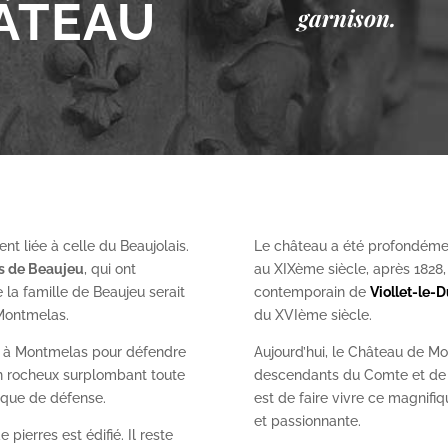
ÂTEAU
garnison.
nt liée à celle du Beaujolais.
Le château a été profondéme
es de Beaujeu
, qui ont
au XIX
ème
siècle, après 1828
 la famille de Beaujeu serait
contemporain de
Viollet-le-
 Montmelas.
du XVI
ème
siècle.
on à Montmelas pour défendre
Aujourd’hui, le Château de Mo
ron rocheux surplombant toute
descendants du Comte et de l
gique de défense.
est de faire vivre ce magnifiq
et passionnante.
 pierres est édifié. Il reste