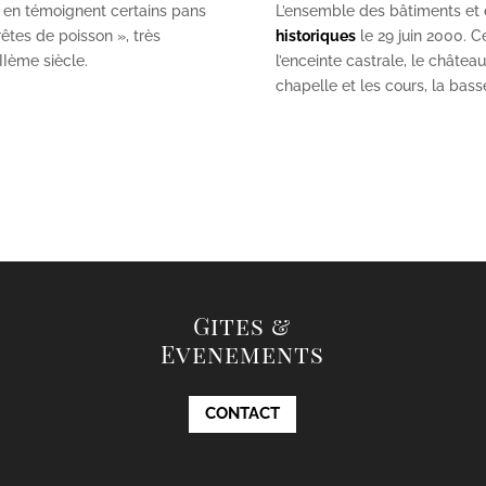
 en témoignent certains pans
L’ensemble des bâtiments et de
êtes de poisson », très
historiques
le 29 juin 2000. Ce
II
ème
siècle.
l’enceinte castrale, le châtea
chapelle et les cours, la bas
Gites &
Evenements
CONTACT