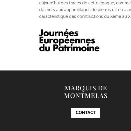
aujourd’hui des traces de cette époque, comme
de murs aux appareillages de pierres dit en « ar
caractéristique des constructions du X
ème
au X
MARQUIS DE
MONTMELAS
CONTACT