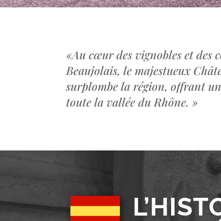
«
Au cœur des vignobles et des c
Beaujolais, le majestueux Châ
surplombe la région, offrant u
toute la vallée du Rhône.
»
L’HIST