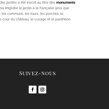
s jardins a été inscrit au titre des
monuments
la englobe le jardin à la française ainsi que
u, les communs, les tours, les porches, la
se-cour du château, le cuvage et le panthéon.
Suivez-nous