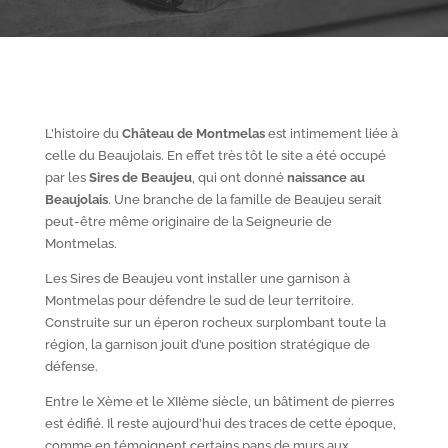
L’histoire du
Château de Montmelas
est intimement liée à
celle du Beaujolais. En effet très tôt le site a été occupé
par les
S
ires de Beaujeu
, qui ont donné
naissance au
Beaujolais
. Une branche de la famille de Beaujeu serait
peut-être même originaire de la Seigneurie de
Montmelas.
Les Sires de Beaujeu vont installer une garnison à
Montmelas pour défendre le sud de leur territoire.
Construite sur un éperon rocheux surplombant toute la
région, la garnison jouit d’une position stratégique de
défense.
Entre le X
ème
et le XII
ème
siècle, un bâtiment de pierres
est édifié. Il reste aujourd’hui des traces de cette époque,
comme en témoignent certains pans de murs aux