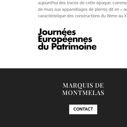
aujourd’hui des traces de cette époque, comme
de murs aux appareillages de pierres dit en « ar
caractéristique des constructions du X
ème
au X
MARQUIS DE
MONTMELAS
CONTACT