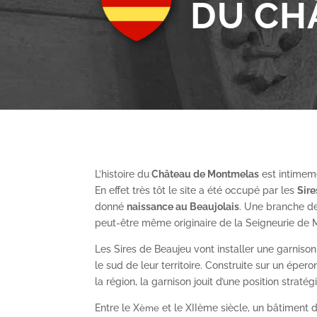
DU CH
L’histoire du
Château de Montmelas
est intimeme
En effet très tôt le site a été occupé par les
S
ir
donné
naissance au Beaujolais
. Une branche de
peut-être même originaire de la Seigneurie de
Les Sires de Beaujeu vont installer une garnis
le sud de leur territoire. Construite sur un épe
la région, la garnison jouit d’une position straté
Entre le X
et le XII
ème
siècle, un bâtiment de
ème