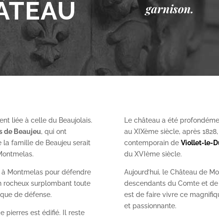
ÂTEAU
garnison.
nt liée à celle du Beaujolais.
Le château a été profondéme
es de Beaujeu
, qui ont
au XIX
ème
siècle, après 1828
 la famille de Beaujeu serait
contemporain de
Viollet-le-
 Montmelas.
du XVI
ème
siècle.
on à Montmelas pour défendre
Aujourd’hui, le Château de Mo
ron rocheux surplombant toute
descendants du Comte et de l
gique de défense.
est de faire vivre ce magnifiq
et passionnante.
 pierres est édifié. Il reste