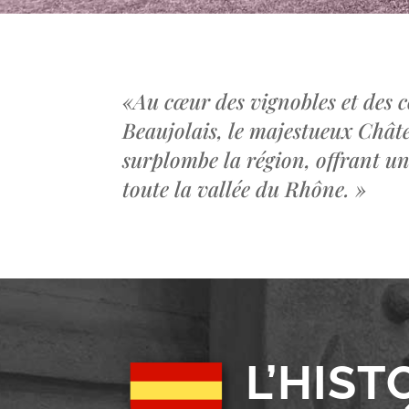
«
Au cœur des vignobles et des c
Beaujolais, le majestueux Châ
surplombe la région, offrant u
toute la vallée du Rhône.
»
L’HIST