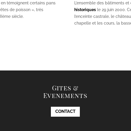
 en témoignent certains pans
L’ensemble des bâtiments et de
êtes de poisson », très
historiques
le 29 juin 2000. Ce
II
ème
siècle.
l’enceinte castrale, le châtea
chapelle et les cours, la bas
Gites &
Evenements
CONTACT