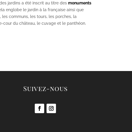
s jardins a été inscrit au titre des
monuments
la englobe le jardin à la française ainsi que
u, les communs, les tours, les porches, la
se-cour du château, le cuvage et le panthéon.
Suivez-nous