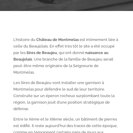
L’histoire du
Château de Montmelas
est intimement liée à
celle du Beaujolais. En effet très tôt le site a été occupé
par les
S
ires de Beaujeu
, qui ont donné
naissance au
Beaujolais
. Une branche de la famille de Beaujeu serait
peut-être même originaire de la Seigneurie de
Montmelas.
Les Sires de Beaujeu vont installer une garnison à
Montmelas pour défendre le sud de leur territoire.
Construite sur un éperon rocheux surplombant toute la
région, la garnison jouit d’une position stratégique de
défense.
Entre le X
ème
et le XII
ème
siècle, un bâtiment de pierres
est édifié. Il reste aujourd’hui des traces de cette époque,
comme en témoignent certains pans de murs aux