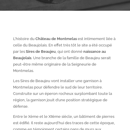
L’histoire du
Château de Montmelas
est intimement liée à
celle du Beaujolais. En effet très tôt le site a été occupé
par les
S
ires de Beaujeu
, qui ont donné
naissance au
Beaujolais
. Une branche de la famille de Beaujeu serait
peut-être même originaire de la Seigneurie de
Montmelas.
Les Sires de Beaujeu vont installer une garnison à
Montmelas pour défendre le sud de leur territoire.
Construite sur un éperon rocheux surplombant toute la
région, la garnison jouit d’une position stratégique de
défense.
Entre le X
ème
et le XII
ème
siècle, un bâtiment de pierres
est édifié. Il reste aujourd’hui des traces de cette époque,
comme en témoignent certains pans de murs aux