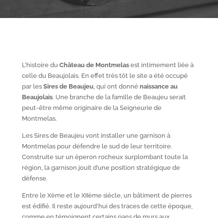
L’histoire du
Château de Montmelas
est intimement liée à
celle du Beaujolais. En effet très tôt le site a été occupé
par les
S
ires de Beaujeu
, qui ont donné
naissance au
Beaujolais
. Une branche de la famille de Beaujeu serait
peut-être même originaire de la Seigneurie de
Montmelas.
Les Sires de Beaujeu vont installer une garnison à
Montmelas pour défendre le sud de leur territoire.
Construite sur un éperon rocheux surplombant toute la
région, la garnison jouit d’une position stratégique de
défense.
Entre le X
ème
et le XII
ème
siècle, un bâtiment de pierres
est édifié. Il reste aujourd’hui des traces de cette époque,
comme en témoignent certains pans de murs aux