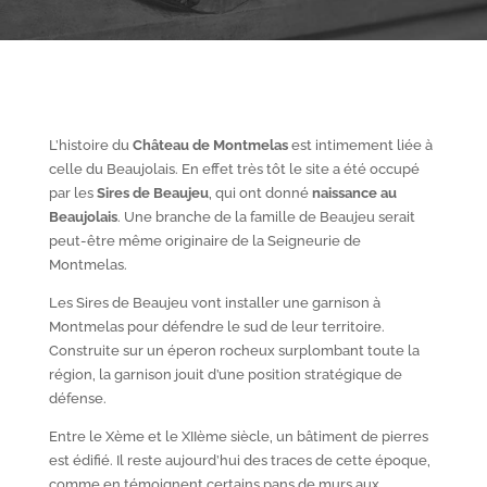
L’histoire du
Château de Montmelas
est intimement liée à
celle du Beaujolais. En effet très tôt le site a été occupé
par les
S
ires de Beaujeu
, qui ont donné
naissance au
Beaujolais
. Une branche de la famille de Beaujeu serait
peut-être même originaire de la Seigneurie de
Montmelas.
Les Sires de Beaujeu vont installer une garnison à
Montmelas pour défendre le sud de leur territoire.
Construite sur un éperon rocheux surplombant toute la
région, la garnison jouit d’une position stratégique de
défense.
Entre le X
ème
et le XII
ème
siècle, un bâtiment de pierres
est édifié. Il reste aujourd’hui des traces de cette époque,
comme en témoignent certains pans de murs aux