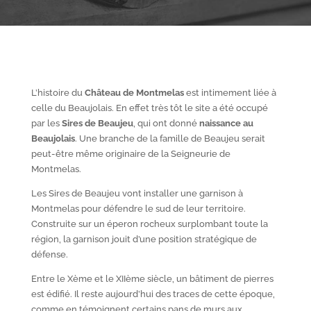
L’histoire du
Château de Montmelas
est intimement liée à
celle du Beaujolais. En effet très tôt le site a été occupé
par les
S
ires de Beaujeu
, qui ont donné
naissance au
Beaujolais
. Une branche de la famille de Beaujeu serait
peut-être même originaire de la Seigneurie de
Montmelas.
Les Sires de Beaujeu vont installer une garnison à
Montmelas pour défendre le sud de leur territoire.
Construite sur un éperon rocheux surplombant toute la
région, la garnison jouit d’une position stratégique de
défense.
Entre le X
ème
et le XII
ème
siècle, un bâtiment de pierres
est édifié. Il reste aujourd’hui des traces de cette époque,
comme en témoignent certains pans de murs aux