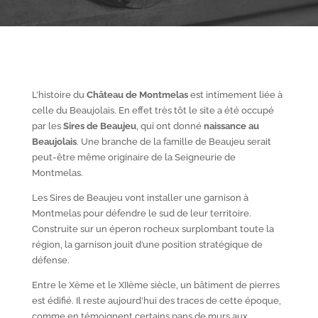
L’histoire du
Château de Montmelas
est intimement liée à
celle du Beaujolais. En effet très tôt le site a été occupé
par les
S
ires de Beaujeu
, qui ont donné
naissance au
Beaujolais
. Une branche de la famille de Beaujeu serait
peut-être même originaire de la Seigneurie de
Montmelas.
Les Sires de Beaujeu vont installer une garnison à
Montmelas pour défendre le sud de leur territoire.
Construite sur un éperon rocheux surplombant toute la
région, la garnison jouit d’une position stratégique de
défense.
Entre le X
ème
et le XII
ème
siècle, un bâtiment de pierres
est édifié. Il reste aujourd’hui des traces de cette époque,
comme en témoignent certains pans de murs aux