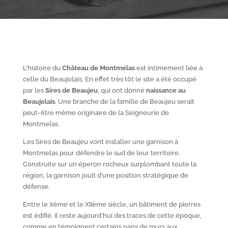
L’histoire du
Château de Montmelas
est intimement liée à
celle du Beaujolais. En effet très tôt le site a été occupé
par les
S
ires de Beaujeu
, qui ont donné
naissance au
Beaujolais
. Une branche de la famille de Beaujeu serait
peut-être même originaire de la Seigneurie de
Montmelas.
Les Sires de Beaujeu vont installer une garnison à
Montmelas pour défendre le sud de leur territoire.
Construite sur un éperon rocheux surplombant toute la
région, la garnison jouit d’une position stratégique de
défense.
Entre le X
ème
et le XII
ème
siècle, un bâtiment de pierres
est édifié. Il reste aujourd’hui des traces de cette époque,
comme en témoignent certains pans de murs aux