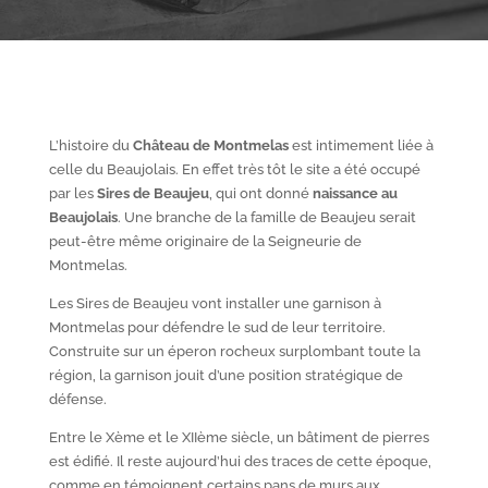
L’histoire du
Château de Montmelas
est intimement liée à
celle du Beaujolais. En effet très tôt le site a été occupé
par les
S
ires de Beaujeu
, qui ont donné
naissance au
Beaujolais
. Une branche de la famille de Beaujeu serait
peut-être même originaire de la Seigneurie de
Montmelas.
Les Sires de Beaujeu vont installer une garnison à
Montmelas pour défendre le sud de leur territoire.
Construite sur un éperon rocheux surplombant toute la
région, la garnison jouit d’une position stratégique de
défense.
Entre le X
ème
et le XII
ème
siècle, un bâtiment de pierres
est édifié. Il reste aujourd’hui des traces de cette époque,
comme en témoignent certains pans de murs aux