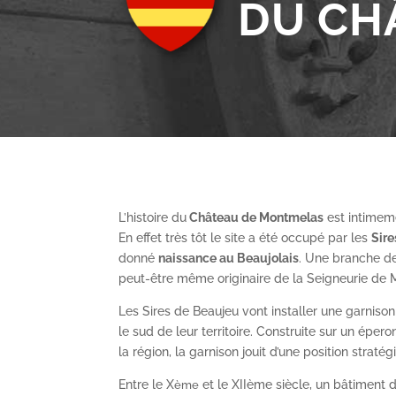
DU CH
L’histoire du
Château de Montmelas
est intimeme
En effet très tôt le site a été occupé par les
S
ir
donné
naissance au Beaujolais
. Une branche de
peut-être même originaire de la Seigneurie de
Les Sires de Beaujeu vont installer une garnis
le sud de leur territoire. Construite sur un épe
la région, la garnison jouit d’une position straté
Entre le X
et le XII
ème
siècle, un bâtiment de
ème