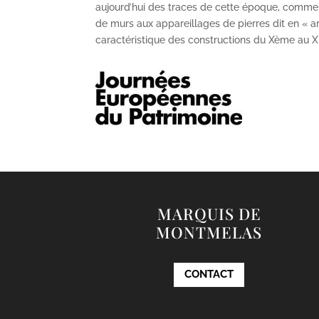
aujourd’hui des traces de cette époque, comme
de murs aux appareillages de pierres dit en « ar
caractéristique des constructions du X
ème
au X
MARQUIS DE
MONTMELAS
CONTACT