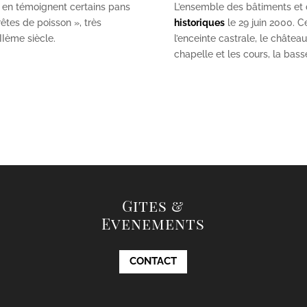
 en témoignent certains pans
L’ensemble des bâtiments et de
êtes de poisson », très
historiques
le 29 juin 2000. Ce
II
ème
siècle.
l’enceinte castrale, le châtea
chapelle et les cours, la bas
Gites &
Evenements
CONTACT