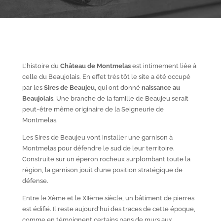
L’histoire du
Château de Montmelas
est intimement liée à
celle du Beaujolais. En effet très tôt le site a été occupé
par les
S
ires de Beaujeu
, qui ont donné
naissance au
Beaujolais
. Une branche de la famille de Beaujeu serait
peut-être même originaire de la Seigneurie de
Montmelas.
Les Sires de Beaujeu vont installer une garnison à
Montmelas pour défendre le sud de leur territoire.
Construite sur un éperon rocheux surplombant toute la
région, la garnison jouit d’une position stratégique de
défense.
Entre le X
ème
et le XII
ème
siècle, un bâtiment de pierres
est édifié. Il reste aujourd’hui des traces de cette époque,
comme en témoignent certains pans de murs aux