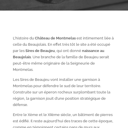
L’histoire du
Château de Montmelas
est intimement liée à
celle du Beaujolais. En effet très tôt le site a été occupé
par les
S
ires de Beaujeu
, qui ont donné
naissance au
Beaujolais
. Une branche de la famille de Beaujeu serait
peut-être même originaire de la Seigneurie de
Montmelas.
Les Sires de Beaujeu vont installer une garnison à
Montmelas pour défendre le sud de leur territoire.
Construite sur un éperon rocheux surplombant toute la
région, la garnison jouit d’une position stratégique de
défense.
Entre le X
ème
et le XII
ème
siècle, un bâtiment de pierres
est édifié. Il reste aujourd’hui des traces de cette époque,
comme en témoignent certains pans de murs aux