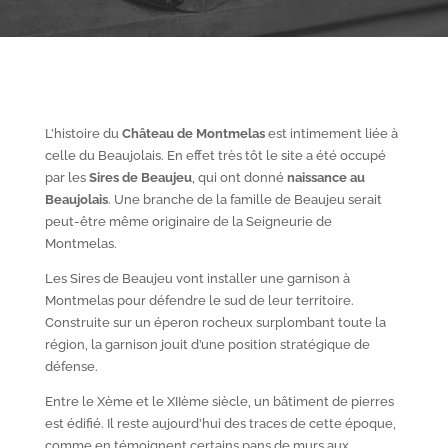
L’histoire du
Château de Montmelas
est intimement liée à
celle du Beaujolais. En effet très tôt le site a été occupé
par les
S
ires de Beaujeu
, qui ont donné
naissance au
Beaujolais
. Une branche de la famille de Beaujeu serait
peut-être même originaire de la Seigneurie de
Montmelas.
Les Sires de Beaujeu vont installer une garnison à
Montmelas pour défendre le sud de leur territoire.
Construite sur un éperon rocheux surplombant toute la
région, la garnison jouit d’une position stratégique de
défense.
Entre le X
ème
et le XII
ème
siècle, un bâtiment de pierres
est édifié. Il reste aujourd’hui des traces de cette époque,
comme en témoignent certains pans de murs aux