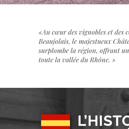
«
Au cœur des vignobles et des c
Beaujolais, le majestueux Châ
surplombe la région, offrant u
toute la vallée du Rhône.
»
L’HIST