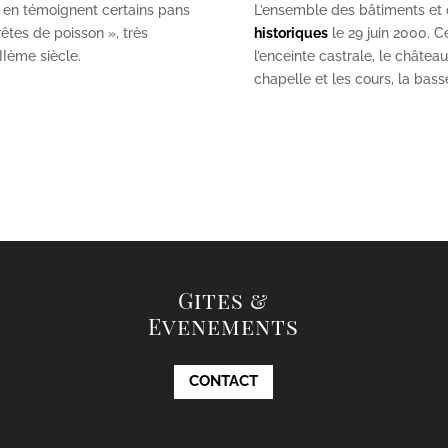
 en témoignent certains pans
L’ensemble des bâtiments et de
êtes de poisson », très
historiques
le 29 juin 2000. Ce
II
ème
siècle.
l’enceinte castrale, le châtea
chapelle et les cours, la bas
Gites &
Evenements
CONTACT