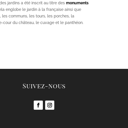
s jardins a été inscrit au titre des
monuments
la englobe le jardin à la française ainsi que
u, les communs, les tours, les porches, la
se-cour du château, le cuvage et le panthéon.
Suivez-nous