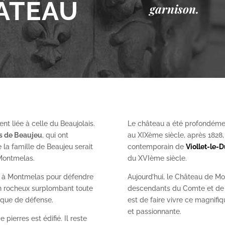
ÂTEAU
garnison.
nt liée à celle du Beaujolais.
Le château a été profondéme
es de Beaujeu
, qui ont
au XIX
ème
siècle, après 1828
 la famille de Beaujeu serait
contemporain de
Viollet-le-
 Montmelas.
du XVI
ème
siècle.
on à Montmelas pour défendre
Aujourd’hui, le Château de Mo
ron rocheux surplombant toute
descendants du Comte et de l
gique de défense.
est de faire vivre ce magnifiq
et passionnante.
 pierres est édifié. Il reste