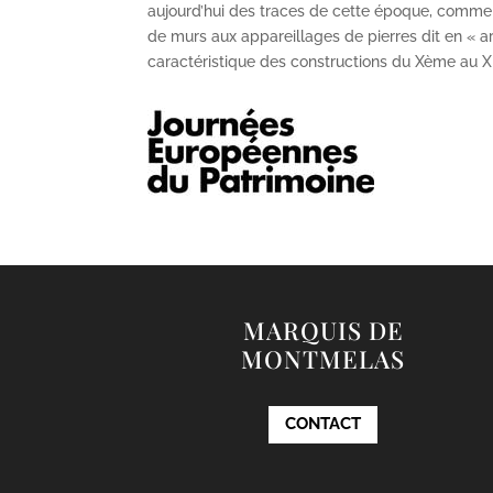
aujourd’hui des traces de cette époque, comme
de murs aux appareillages de pierres dit en « ar
caractéristique des constructions du X
ème
au X
MARQUIS DE
MONTMELAS
CONTACT