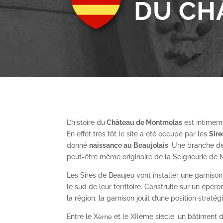
DU CH
L’histoire du
Château de Montmelas
est intimeme
En effet très tôt le site a été occupé par les
S
ir
donné
naissance au Beaujolais
. Une branche de
peut-être même originaire de la Seigneurie de
Les Sires de Beaujeu vont installer une garnis
le sud de leur territoire. Construite sur un épe
la région, la garnison jouit d’une position straté
Entre le X
et le XII
ème
siècle, un bâtiment de
ème