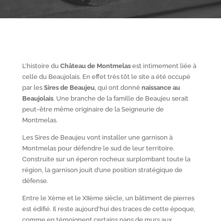
L’histoire du
Château de Montmelas
est intimement liée à
celle du Beaujolais. En effet très tôt le site a été occupé
par les
S
ires de Beaujeu
, qui ont donné
naissance au
Beaujolais
. Une branche de la famille de Beaujeu serait
peut-être même originaire de la Seigneurie de
Montmelas.
Les Sires de Beaujeu vont installer une garnison à
Montmelas pour défendre le sud de leur territoire.
Construite sur un éperon rocheux surplombant toute la
région, la garnison jouit d’une position stratégique de
défense.
Entre le X
ème
et le XII
ème
siècle, un bâtiment de pierres
est édifié. Il reste aujourd’hui des traces de cette époque,
comme en témoignent certains pans de murs aux