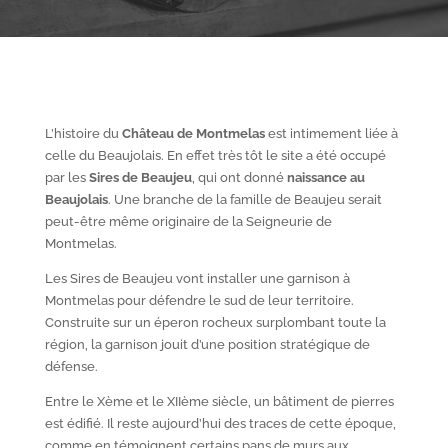
L’histoire du
Château de Montmelas
est intimement liée à
celle du Beaujolais. En effet très tôt le site a été occupé
par les
S
ires de Beaujeu
, qui ont donné
naissance au
Beaujolais
. Une branche de la famille de Beaujeu serait
peut-être même originaire de la Seigneurie de
Montmelas.
Les Sires de Beaujeu vont installer une garnison à
Montmelas pour défendre le sud de leur territoire.
Construite sur un éperon rocheux surplombant toute la
région, la garnison jouit d’une position stratégique de
défense.
Entre le X
ème
et le XII
ème
siècle, un bâtiment de pierres
est édifié. Il reste aujourd’hui des traces de cette époque,
comme en témoignent certains pans de murs aux