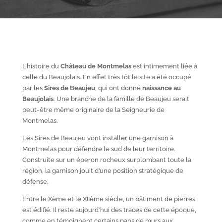
L’histoire du
Château de Montmelas
est intimement liée à
celle du Beaujolais. En effet très tôt le site a été occupé
par les
S
ires de Beaujeu
, qui ont donné
naissance au
Beaujolais
. Une branche de la famille de Beaujeu serait
peut-être même originaire de la Seigneurie de
Montmelas.
Les Sires de Beaujeu vont installer une garnison à
Montmelas pour défendre le sud de leur territoire.
Construite sur un éperon rocheux surplombant toute la
région, la garnison jouit d’une position stratégique de
défense.
Entre le X
ème
et le XII
ème
siècle, un bâtiment de pierres
est édifié. Il reste aujourd’hui des traces de cette époque,
comme en témoignent certains pans de murs aux