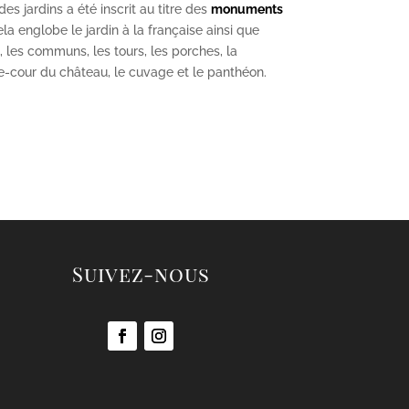
s jardins a été inscrit au titre des
monuments
la englobe le jardin à la française ainsi que
u, les communs, les tours, les porches, la
se-cour du château, le cuvage et le panthéon.
Suivez-nous