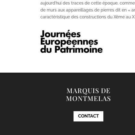
aujourd’hui des traces de cette époque, comme
de murs aux appareillages de pierres dit en « ar
caractéristique des constructions du X
ème
au X
MARQUIS DE
MONTMELAS
CONTACT