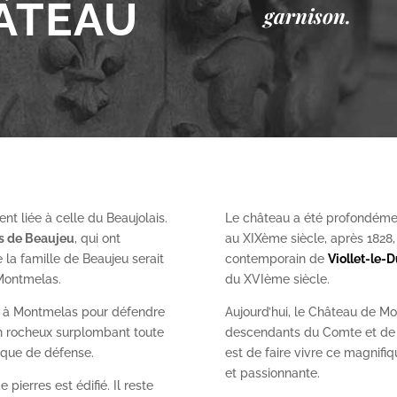
ÂTEAU
garnison.
nt liée à celle du Beaujolais.
Le château a été profondéme
es de Beaujeu
, qui ont
au XIX
ème
siècle, après 1828
 la famille de Beaujeu serait
contemporain de
Viollet-le-
 Montmelas.
du XVI
ème
siècle.
on à Montmelas pour défendre
Aujourd’hui, le Château de Mo
ron rocheux surplombant toute
descendants du Comte et de l
gique de défense.
est de faire vivre ce magnifiq
et passionnante.
 pierres est édifié. Il reste