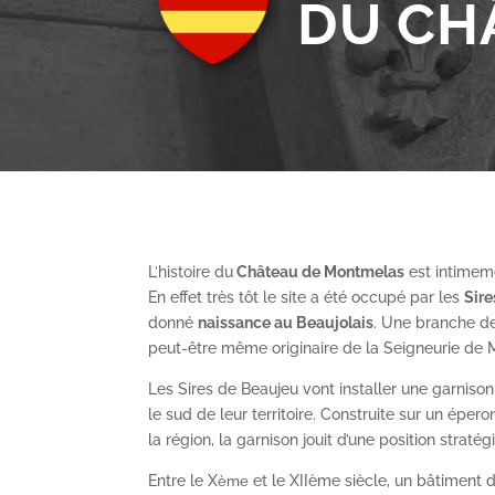
DU CH
L’histoire du
Château de Montmelas
est intimeme
En effet très tôt le site a été occupé par les
S
ir
donné
naissance au Beaujolais
. Une branche de
peut-être même originaire de la Seigneurie de
Les Sires de Beaujeu vont installer une garnis
le sud de leur territoire. Construite sur un épe
la région, la garnison jouit d’une position straté
Entre le X
et le XII
ème
siècle, un bâtiment de
ème