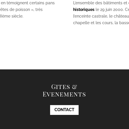
 en témoignent certains pans
L’ensemble des bâtiments et de
êtes de poisson », très
historiques
le 29 juin 2000. Ce
II
ème
siècle.
l’enceinte castrale, le châtea
chapelle et les cours, la bas
Gites &
Evenements
CONTACT