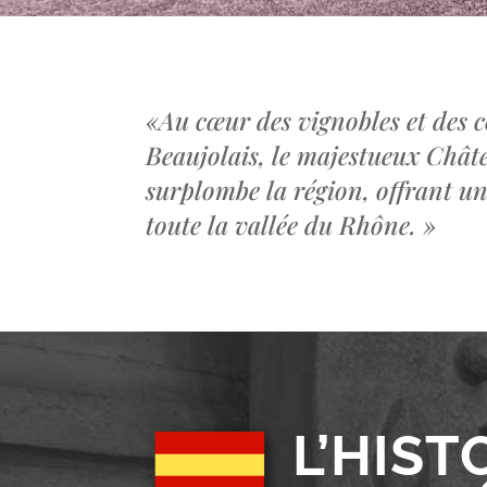
«
Au cœur des vignobles et des c
Beaujolais, le majestueux Châ
surplombe la région, offrant u
toute la vallée du Rhône.
»
L’HIST