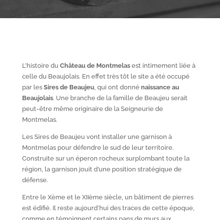
L’histoire du
Château de Montmelas
est intimement liée à
celle du Beaujolais. En effet très tôt le site a été occupé
par les
S
ires de Beaujeu
, qui ont donné
naissance au
Beaujolais
. Une branche de la famille de Beaujeu serait
peut-être même originaire de la Seigneurie de
Montmelas.
Les Sires de Beaujeu vont installer une garnison à
Montmelas pour défendre le sud de leur territoire.
Construite sur un éperon rocheux surplombant toute la
région, la garnison jouit d’une position stratégique de
défense.
Entre le X
ème
et le XII
ème
siècle, un bâtiment de pierres
est édifié. Il reste aujourd’hui des traces de cette époque,
comme en témoignent certains pans de murs aux