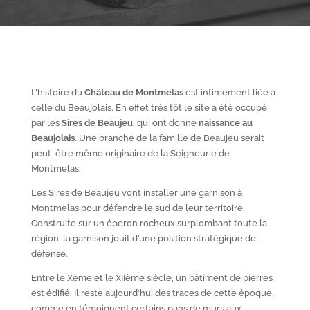
L’histoire du
Château de Montmelas
est intimement liée à
celle du Beaujolais. En effet très tôt le site a été occupé
par les
S
ires de Beaujeu
, qui ont donné
naissance au
Beaujolais
. Une branche de la famille de Beaujeu serait
peut-être même originaire de la Seigneurie de
Montmelas.
Les Sires de Beaujeu vont installer une garnison à
Montmelas pour défendre le sud de leur territoire.
Construite sur un éperon rocheux surplombant toute la
région, la garnison jouit d’une position stratégique de
défense.
Entre le X
ème
et le XII
ème
siècle, un bâtiment de pierres
est édifié. Il reste aujourd’hui des traces de cette époque,
comme en témoignent certains pans de murs aux