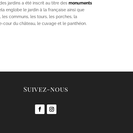
s jardins a été inscrit au titre des
monuments
la englobe le jardin à la française ainsi que
u, les communs, les tours, les porches, la
se-cour du château, le cuvage et le panthéon.
Suivez-nous