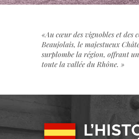
«
Au cœur des vignobles et des c
Beaujolais, le majestueux Châ
surplombe la région, offrant u
toute la vallée du Rhône.
»
L’HIST