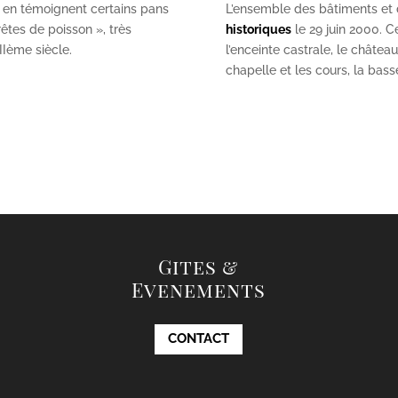
 en témoignent certains pans
L’ensemble des bâtiments et de
êtes de poisson », très
historiques
le 29 juin 2000. Ce
II
ème
siècle.
l’enceinte castrale, le châtea
chapelle et les cours, la bas
Gites &
Evenements
CONTACT