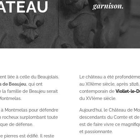
ÂTEAU
garnison.
nt liée à celle du Beaujolais.
Le château a été profondéme
es de Beaujeu
, qui ont
au XIX
ème
siècle, après 1828
 la famille de Beaujeu serait
contemporain de
Viollet-le-
 Montmelas.
du XVI
ème
siècle.
on à Montmelas pour défendre
Aujourd’hui, le Château de Mo
ron rocheux surplombant toute
descendants du Comte et de l
gique de défense.
est de faire vivre ce magnifiq
et passionnante.
 pierres est édifié. Il reste