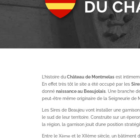
DU CH
L’histoire du
Château de Montmelas
est intimeme
En effet très tôt le site a été occupé par les
S
ir
donné
naissance au Beaujolais
. Une branche de
peut-être même originaire de la Seigneurie de
Les Sires de Beaujeu vont installer une garnis
le sud de leur territoire. Construite sur un épe
la région, la garnison jouit d’une position straté
Entre le X
et le XII
ème
siècle, un bâtiment de
ème