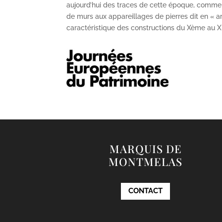
aujourd’hui des traces de cette époque, comme
de murs aux appareillages de pierres dit en « ar
caractéristique des constructions du X
ème
au X
MARQUIS DE
MONTMELAS
CONTACT