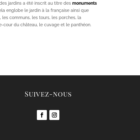
s jardins a été inscrit au titre des
monuments
la englobe le jardin à la française ainsi que
u, les communs, les tours, les porches, la
se-cour du château, le cuvage et le panthéon.
Suivez-nous