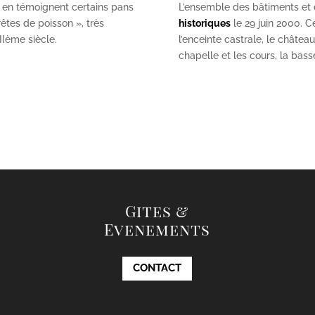
 en témoignent certains pans
L’ensemble des bâtiments et de
êtes de poisson », très
historiques
le 29 juin 2000. Ce
II
ème
siècle.
l’enceinte castrale, le châtea
chapelle et les cours, la bas
Gites &
Evenements
CONTACT