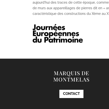
aujourd’hui des traces de cette époque, comme
de murs aux appareillages de pierres dit en « ar
caractéristique des constructions du X
ème
au X
MARQUIS DE
MONTMELAS
CONTACT