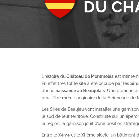
DU CH
L’histoire du
Château de Montmelas
est intimeme
En effet très tôt le site a été occupé par les
S
ir
donné
naissance au Beaujolais
. Une branche de
peut-être même originaire de la Seigneurie de
Les Sires de Beaujeu vont installer une garnis
le sud de leur territoire. Construite sur un épe
la région, la garnison jouit d’une position straté
Entre le X
et le XII
ème
siècle, un bâtiment de
ème