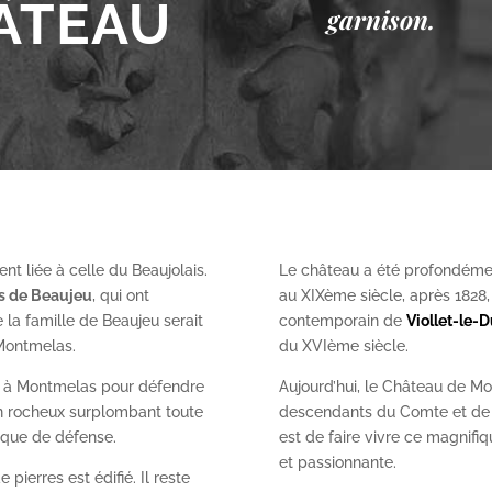
ÂTEAU
garnison.
nt liée à celle du Beaujolais.
Le château a été profondéme
es de Beaujeu
, qui ont
au XIX
ème
siècle, après 1828
 la famille de Beaujeu serait
contemporain de
Viollet-le-
 Montmelas.
du XVI
ème
siècle.
on à Montmelas pour défendre
Aujourd’hui, le Château de Mo
ron rocheux surplombant toute
descendants du Comte et de l
gique de défense.
est de faire vivre ce magnifiq
et passionnante.
 pierres est édifié. Il reste