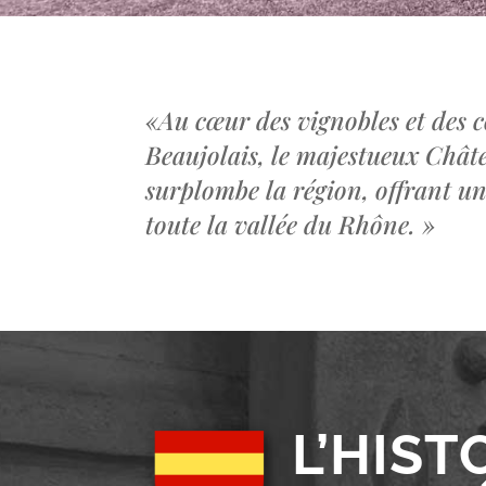
«
Au cœur des vignobles et des c
Beaujolais, le majestueux Châ
surplombe la région, offrant u
toute la vallée du Rhône.
»
L’HIST