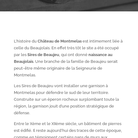
L’histoire du
Château de Montmelas
est intimement liée à
celle du Beaujolais. En effet très tôt le site a été occupé
par les
S
ires de Beaujeu
, qui ont donné
naissance au
Beaujolais
. Une branche de la famille de Beaujeu serait
peut-être même originaire de la Seigneurie de
Montmelas.
Les Sires de Beaujeu vont installer une garnison à
Montmelas pour défendre le sud de leur territoire.
Construite sur un éperon rocheux surplombant toute la
région, la garnison jouit d’une position stratégique de
défense.
Entre le X
ème
et le XII
ème
siècle, un bâtiment de pierres
est édifié. Il reste aujourd’hui des traces de cette époque,
comme en témoignent certains pans de murs aux