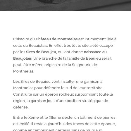
L’histoire du
Château de Montmelas
est intimement liée à
celle du Beaujolais. En effet très tôt le site a été occupé
par les
S
ires de Beaujeu
, qui ont donné
naissance au
Beaujolais
. Une branche de la famille de Beaujeu serait
peut-être même originaire de la Seigneurie de
Montmelas.
Les Sires de Beaujeu vont installer une garnison à
Montmelas pour défendre le sud de leur territoire.
Construite sur un éperon rocheux surplombant toute la
région, la garnison jouit d’une position stratégique de
défense.
Entre le X
ème
et le XII
ème
siècle, un bâtiment de pierres
est édifié. Il reste aujourd’hui des traces de cette époque,
comme en témoignent certains pans de murs aux