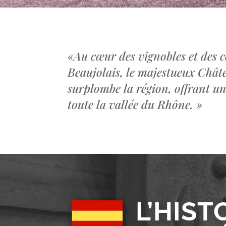
«
Au cœur des vignobles et des c
Beaujolais, le majestueux Châ
surplombe la région, offrant u
toute la vallée du Rhône.
»
L’HIST