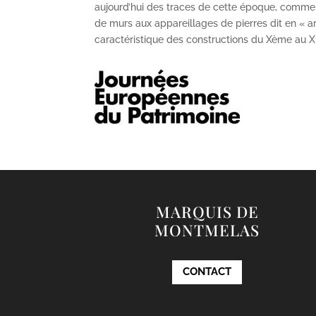
aujourd’hui des traces de cette époque, comme
de murs aux appareillages de pierres dit en « ar
caractéristique des constructions du X
ème
au X
MARQUIS DE
MONTMELAS
CONTACT