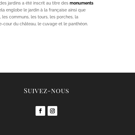
s jardins a été inscrit au titre des
monuments
la englobe le jardin à la française ainsi que
u, les communs, les tours, les porches, la
se-cour du château, le cuvage et le panthéon.
Suivez-nous