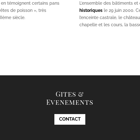
 en témoignent certains pans
L’ensemble des bâtiments et de
êtes de poisson », très
historiques
le 29 juin 2000. Ce
II
ème
siècle.
l’enceinte castrale, le châtea
chapelle et les cours, la bas
Gites &
Evenements
CONTACT