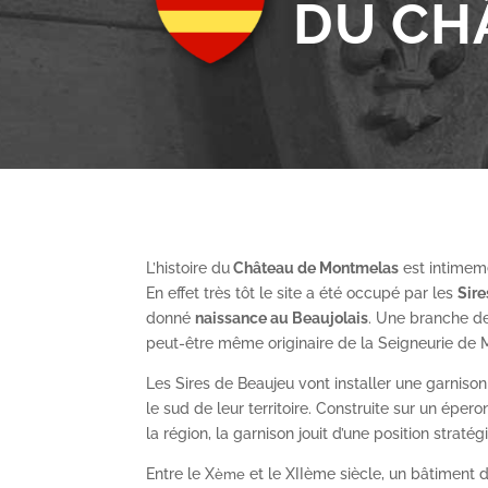
DU CH
L’histoire du
Château de Montmelas
est intimeme
En effet très tôt le site a été occupé par les
S
ir
donné
naissance au Beaujolais
. Une branche de
peut-être même originaire de la Seigneurie de
Les Sires de Beaujeu vont installer une garnis
le sud de leur territoire. Construite sur un épe
la région, la garnison jouit d’une position straté
Entre le X
et le XII
ème
siècle, un bâtiment de
ème