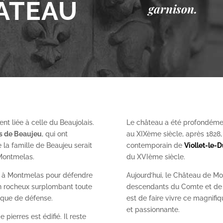
ÂTEAU
garnison.
nt liée à celle du Beaujolais.
Le château a été profondéme
es de Beaujeu
, qui ont
au XIX
ème
siècle, après 1828
 la famille de Beaujeu serait
contemporain de
Viollet-le-
 Montmelas.
du XVI
ème
siècle.
on à Montmelas pour défendre
Aujourd’hui, le Château de Mo
ron rocheux surplombant toute
descendants du Comte et de l
gique de défense.
est de faire vivre ce magnifiq
et passionnante.
 pierres est édifié. Il reste