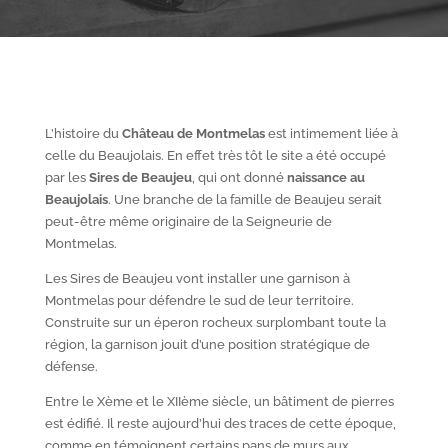
L’histoire du
Château de Montmelas
est intimement liée à
celle du Beaujolais. En effet très tôt le site a été occupé
par les
S
ires de Beaujeu
, qui ont donné
naissance au
Beaujolais
. Une branche de la famille de Beaujeu serait
peut-être même originaire de la Seigneurie de
Montmelas.
Les Sires de Beaujeu vont installer une garnison à
Montmelas pour défendre le sud de leur territoire.
Construite sur un éperon rocheux surplombant toute la
région, la garnison jouit d’une position stratégique de
défense.
Entre le X
ème
et le XII
ème
siècle, un bâtiment de pierres
est édifié. Il reste aujourd’hui des traces de cette époque,
comme en témoignent certains pans de murs aux