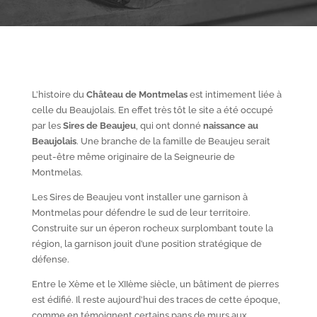
L’histoire du
Château de Montmelas
est intimement liée à
celle du Beaujolais. En effet très tôt le site a été occupé
par les
S
ires de Beaujeu
, qui ont donné
naissance au
Beaujolais
. Une branche de la famille de Beaujeu serait
peut-être même originaire de la Seigneurie de
Montmelas.
Les Sires de Beaujeu vont installer une garnison à
Montmelas pour défendre le sud de leur territoire.
Construite sur un éperon rocheux surplombant toute la
région, la garnison jouit d’une position stratégique de
défense.
Entre le X
ème
et le XII
ème
siècle, un bâtiment de pierres
est édifié. Il reste aujourd’hui des traces de cette époque,
comme en témoignent certains pans de murs aux