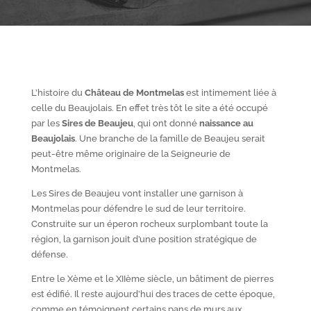
L’histoire du
Château de Montmelas
est intimement liée à
celle du Beaujolais. En effet très tôt le site a été occupé
par les
S
ires de Beaujeu
, qui ont donné
naissance au
Beaujolais
. Une branche de la famille de Beaujeu serait
peut-être même originaire de la Seigneurie de
Montmelas.
Les Sires de Beaujeu vont installer une garnison à
Montmelas pour défendre le sud de leur territoire.
Construite sur un éperon rocheux surplombant toute la
région, la garnison jouit d’une position stratégique de
défense.
Entre le X
ème
et le XII
ème
siècle, un bâtiment de pierres
est édifié. Il reste aujourd’hui des traces de cette époque,
comme en témoignent certains pans de murs aux